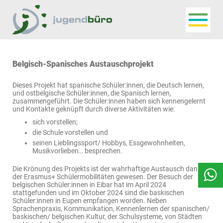
Navigat
Jugendbüro
Belgisch-Spanisches Austauschprojekt
Dieses Projekt hat spanische Schüler:innen, die Deutsch lernen,
und ostbelgische Schüler:innen, die Spanisch lernen,
zusammengeführt. Die Schüler:innen haben sich kennengelernt
und Kontakte geknüpft durch diverse Aktivitäten wie:
sich vorstellen;
die Schule vorstellen und
seinen Lieblingssport/ Hobbys, Essgewohnheiten,
Musikvorlieben… besprechen.
Die Krönung des Projekts ist der wahrhaftige Austausch dank
der Erasmus+ Schülermobilitäten gewesen. Der Besuch der
belgischen Schüler:innen in Eibar hat im April 2024
stattgefunden und im Oktober 2024 sind die baskischen
Schüler:innen in Eupen empfangen worden. Neben
Sprachenpraxis, Kommunikation, Kennenlernen der spanischen/
baskischen/ belgischen Kultur, der Schulsysteme, von Städten