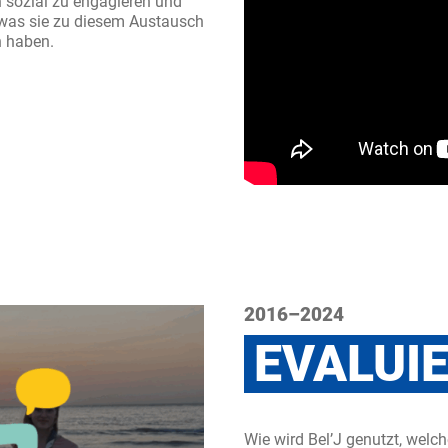
ch sozial zu engagieren und
, was sie zu diesem Austausch
n haben.
2016–2024
EVALUI
Wie wird Bel’J genutzt, wel