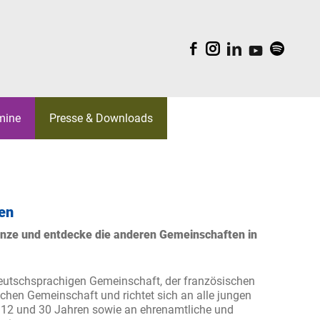
F
I
L
Y
S
mine
Presse & Downloads
EAM
BELGICA
ORK
WALTUNGSRÄTE
S
ien
KI
nze und entdecke die anderen Gemeinschaften in
REATIV
LDUNGEN
Deutschsprachigen Gemeinschaft, der französischen
chen Gemeinschaft und richtet sich an alle jungen
 12 und 30 Jahren sowie an ehrenamtliche und