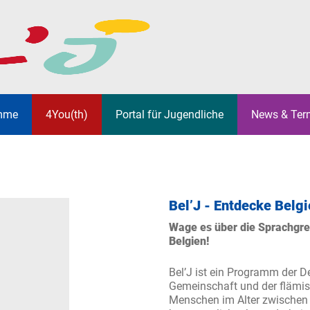
mme
4You(th)
Portal für Jugendliche
News & Ter
JEKTE
JOBS & PRAKTIKA
EUROPÄISCHES
JUGENDTREFFS
UNSER T
ERASMUS 
STREETW
SOLIDARITÄTSKORPS
ACHIGEN
UNSERE NETZWERKE
WIR UNTERSTÜTZEN DICH
FÜR VER
ETWINNING
EUROPAS
Bel’J - Entdecke Belg
BEL’J
YOUTH WI
Wage es über die Sprachgre
Belgien!
EITA & ELL
EUROPA K
GRAMME
ANALYSE UND STATISTIK
WEITERBI
Bel’J ist ein Programm der 
Gemeinschaft und der flämis
Menschen im Alter zwischen