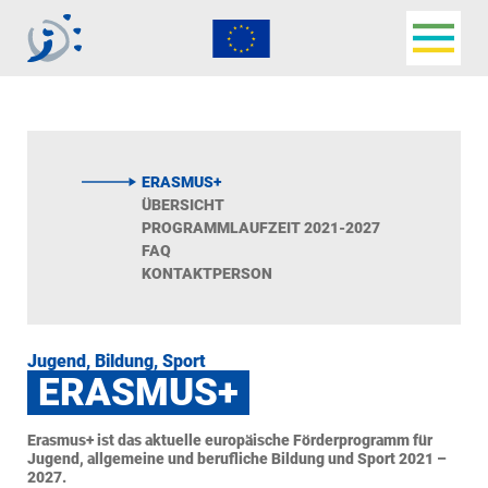
Navigat
Jugendbüro der
Deutschsprachigen
Gemeinschaft
ERASMUS+
ÜBERSICHT
PROGRAMMLAUFZEIT 2021-2027
FAQ
KONTAKTPERSON
Jugend, Bildung, Sport
ERASMUS+
Erasmus+ ist das aktuelle europäische Förderprogramm für
Jugend, allgemeine und berufliche Bildung und Sport 2021 –
2027.