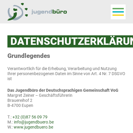
Navigat
Jugendbüro
DATENSCHUTZERKLÄRU
Grundlegendes
Verantwortlich für die Erhebung, Verarbeitung und Nutzung
Ihrer personenbezogenen Daten im Sinne von Art. 4 Nr. 7 DSGVO
ist
Das Jugendbüro der Deutschsprachigen Gemeinschaft VoG
Margret Zeiner – Geschäftsführerin
Brauereihof 2
B-4700 Eupen
T.:
+32 (0)87 56 09 79
M.:
info@jugendbuero.be
W.:
www.jugendbuero.be