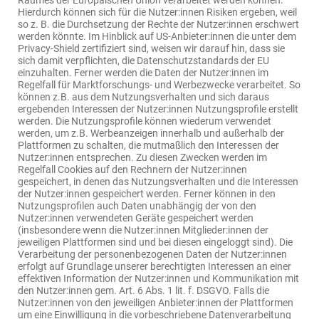
Raumes der Europäischen Union verarbeitet werden können.
Hierdurch können sich für die Nutzer:innen Risiken ergeben, weil
so z. B. die Durchsetzung der Rechte der Nutzer:innen erschwert
werden könnte. Im Hinblick auf US-Anbieter:innen die unter dem
Privacy-Shield zertifiziert sind, weisen wir darauf hin, dass sie
sich damit verpflichten, die Datenschutzstandards der EU
einzuhalten. Ferner werden die Daten der Nutzer:innen im
Regelfall für Marktforschungs- und Werbezwecke verarbeitet. So
können z.B. aus dem Nutzungsverhalten und sich daraus
ergebenden Interessen der Nutzer:innen Nutzungsprofile erstellt
werden. Die Nutzungsprofile können wiederum verwendet
werden, um z.B. Werbeanzeigen innerhalb und außerhalb der
Plattformen zu schalten, die mutmaßlich den Interessen der
Nutzer:innen entsprechen. Zu diesen Zwecken werden im
Regelfall Cookies auf den Rechnern der Nutzer:innen
gespeichert, in denen das Nutzungsverhalten und die Interessen
der Nutzer:innen gespeichert werden. Ferner können in den
Nutzungsprofilen auch Daten unabhängig der von den
Nutzer:innen verwendeten Geräte gespeichert werden
(insbesondere wenn die Nutzer:innen Mitglieder:innen der
jeweiligen Plattformen sind und bei diesen eingeloggt sind). Die
Verarbeitung der personenbezogenen Daten der Nutzer:innen
erfolgt auf Grundlage unserer berechtigten Interessen an einer
effektiven Information der Nutzer:innen und Kommunikation mit
den Nutzer:innen gem. Art. 6 Abs. 1 lit. f. DSGVO. Falls die
Nutzer:innen von den jeweiligen Anbieter:innen der Plattformen
um eine Einwilligung in die vorbeschriebene Datenverarbeitung