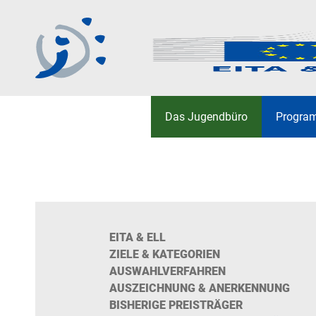
Jugendbüro der
Hauptmenü
Deutschsprachigen
Das Jugend­­büro
Progra
Gemeinschaft
UNSERE DIENSTE
ERASMUS+
AKTIVITÄTEN UND PRO
RAT DER DEUTSCHSPR
EINZELFALLHILFE
JUGEND
EPALE
EURODESK
EITA & ELL
YOUTHPASS
ZIELE & KATEGORIEN
AUSWAHLVERFAHREN
WEITERE FÖRDERPRO
AUSZEICHNUNG & ANERKENNUNG
BISHERIGE PREISTRÄGER