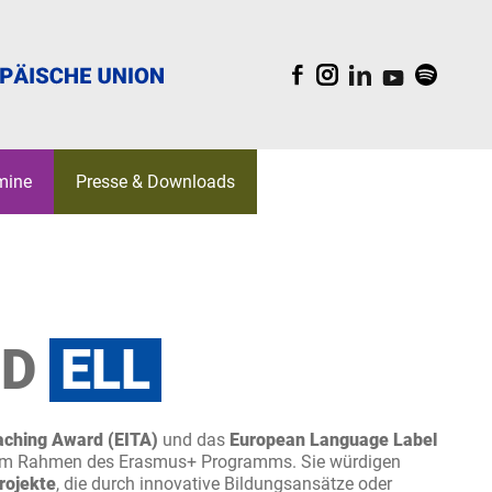
F
I
L
Y
S
mine
Presse & Downloads
EAM
BELGICA
ORK
WALTUNGSRÄTE
S
KI
ND
ELL
REATIV
LDUNGEN
aching Award (EITA)
und das
European Language Label
im Rahmen des Erasmus+ Programms. Sie würdigen
rojekte
, die durch innovative Bildungsansätze oder