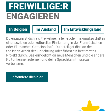
FREIWILLIGE:R
ENGAGIEREN
In Belgien
Im Ausland
Im Entwicklungsland
Du engagierst dich als Freiwillige:r alleine oder maximal zu dritt in
einer sozialen oder kulturellen Einrichtung in der Französischen
oder Flämischen Gemeinschaft. Du beteiligst dich an der
täglichen Arbeit der Einrichtung oder führst ein bestimmtes
Projekt durch. Das ermöglicht dir neue Menschen und die andere
Kultur kennenzulernen und deine Sprachkenntnisse zu
verbessern.
Informiere dich hier
Freiwilligenaktivitäten sind eine hervorragende Gelegenheit, dort
Bei Freiwilligenaktivitäten im Rahmen der humanitären Hilfe hast
zu helfen, wo es nötig ist, neue Kompetenzen zu erwerben, Zeit
du die Möglichkeit, dich aktiv in Nicht-EU-Ländern zu engagieren,
im Ausland oder Inland zu verbringen, vielleicht eine Sprache zu
die mit humanitären Katastrophen konfrontiert waren oder ihre
lernen – und auf jeden Fall unvergessliche Erinnerungen mit
Katastrophenvorsorge verbessern müssen. Dazu wirst du
nach Hause zu nehmen. Bei der großen Bandbreite der
geschult und vorbereitet, damit du über die erforderlichen
Projektthemen findest du sicher etwas, das deinen Interessen
Fähigkeiten und Kompetenzen verfügst, um Menschen in Not