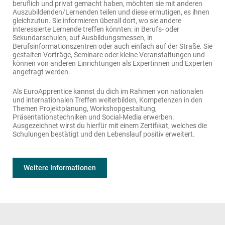
beruflich und privat gemacht haben, möchten sie mit anderen
gebraucht werden kann:
Auszubildenden/Lernenden teilen und diese ermutigen, es ihnen
Ich kann
Infostand,
Infoveranstaltung,
gleichzutun. Sie informieren überall dort, wo sie andere
angefragt
Jugendevent,
Kulturevent,
interessierte Lernende treffen könnten: in Berufs- oder
werden für:
Projektarbeit,
Sekundarschulen, auf Ausbildungsmessen, in
Schulveranstaltung,
Workshop
Berufsinformationszentren oder auch einfach auf der Straße. Sie
/ Seminar…
gestalten Vorträge, Seminare oder kleine Veranstaltungen und
können von anderen Einrichtungen als Expertinnen und Experten
angefragt werden.
Als EuroApprentice kannst du dich im Rahmen von nationalen
und internationalen Treffen weiterbilden, Kompetenzen in den
Themen Projektplanung, Workshopgestaltung,
Präsentationstechniken und Social-Media erwerben.
Ausgezeichnet wirst du hierfür mit einem Zertifikat, welches die
Schulungen bestätigt und den Lebenslauf positiv erweitert.
Du hast Interesse und möchtest ein EuroApprentice werden,
ganz egal ob du noch zur Schule gehst oder du bereits im
Berufsleben angekommen bist? Wir suchen immer wieder
Weitere Informationen
Botschafter und Botschafterinnen zur Verbreitung des
europäischen Gedankens!
Melde dich gerne unverbindlich unter
erasmusplus@jugendbuero.be