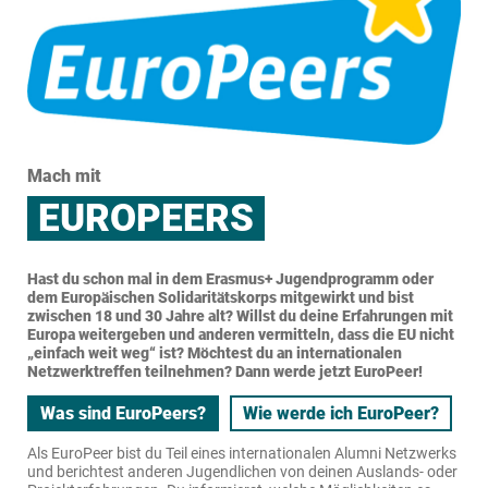
entspricht.
wirksam zu helfen. Du möchtest dich solidarisch engagieren?
In der Regel dauern die Aktivitäten zwischen 2 und 12 Monaten
und bieten dir eine Vollzeitbeschäftigung, einen Sprachkurs
sowie ein Zertifikat zur Anerkennung deiner erworbenen
Informiere dich hier
Kompetenzen.
Informiere dich hier
Mach mit
EUROPEERS
Hast du schon mal in dem Erasmus+ Jugendprogramm oder
dem Europäischen Solidaritätskorps mitgewirkt und bist
zwischen 18 und 30 Jahre alt? Willst du deine Erfahrungen mit
Europa weitergeben und anderen vermitteln, dass die EU nicht
„einfach weit weg“ ist? Möchtest du an internationalen
Netzwerktreffen teilnehmen? Dann werde jetzt EuroPeer!
Was sind EuroPeers?
Wie werde ich EuroPeer?
Als EuroPeer bist du Teil eines internationalen Alumni Netzwerks
und berichtest anderen Jugendlichen von deinen Auslands- oder