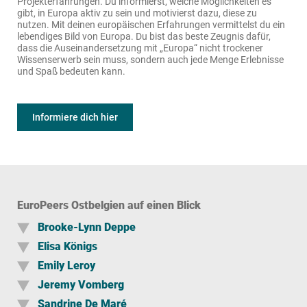
Projekterfahrungen. Du informierst, welche Möglichkeiten es
gibt, in Europa aktiv zu sein und motivierst dazu, diese zu
nutzen. Mit deinen europäischen Erfahrungen vermittelst du ein
lebendiges Bild von Europa. Du bist das beste Zeugnis dafür,
dass die Auseinandersetzung mit „Europa“ nicht trockener
Wissenserwerb sein muss, sondern auch jede Menge Erlebnisse
und Spaß bedeuten kann.
Du interessierst dich dafür, ein EuroPeer zu werden? Dann melde
dich unverbindlich unter
erasmusplus@jugendbuero.be
. Du
wirst an einem internationalen Training Course teilnehmen, um
Informiere dich hier
das Netzwerk und seine Möglichkeiten besser kennenzulernen
und andere EuroPeers aus Europa zu treffen.
EuroPeers Ostbelgien auf einen Blick
Brooke-Lynn Deppe
Elisa Königs
Name:
Brooke-Lynn Deppe
Emily Leroy
Name:
Königs Elisa
Wohnort:
Hergenrath
Jeremy Vomberg
Name:
Emily Leroy
Wohnort:
Mürringen
Sandrine De Maré
Name:
Jeremy Vomberg
Wohnort:
Hergenrath