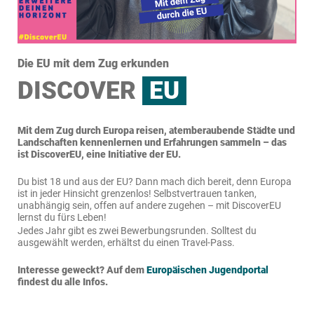
EuroApprentices?
Beide Aufenth
verbessern und erweitern.
Warum braucht
Viele Jugendliche wissen gar
Ich kann
… ich anderen
Ostbelgien
nicht, wie viele Möglichkeiten
Ich bin EuroApprentice geworden, weil…
Präsentationen in Schulen oder
Durch dieses Projekt kann ich andere
angefragt
weil ich wei
EuroApprentices?
sie eigentlich haben.
Veranstaltungen
Menschen dazu bewegen, auch
werden für:
Erasmus+ zu machen und meinen
Viele wissen
Die EU mit dem Zug erkunden
Warum braucht Ostbelgien EuroApprentices?
Ich bin
positiven Bericht weitergeben. Es ist
Mut machen, 
Ich kann angefragt
EuroApprentice
aber auch eine Möglichkeit neue
Für jegliche Fragen, diese
DISCOVER
EU
Ich freue mi
werden für:
geworden, weil…
Menschen aus verschiedenen
beantworte ich gerne.
Ich kann angefragt werden für:
gerne für euc
Ländern kennen zu lernen und sich
über seine Erfahrungen austauschen
zu können.
Mit dem Zug durch Europa reisen, atemberaubende Städte und
Landschaften kennenlernen und Erfahrungen sammeln – das
In Ostbelgien wissen viele nicht, das
ist DiscoverEU, eine Initiative der EU.
man nicht nur im Studium Erasmus
machen kann, sondern schon in der
Warum braucht
Du bist 18 und aus der EU? Dann mach dich bereit, denn Europa
Schule oder in der Lehre. Es ist
Ostbelgien
ist in jeder Hinsicht grenzenlos! Selbstvertrauen tanken,
wichtig darüber zu informieren und
EuroApprentices?
unabhängig sein, offen auf andere zugehen – mit DiscoverEU
die Schüler dazu zu motivieren, all
lernst du fürs Leben!
ihren Mut zusammen zu nehmen
Jedes Jahr gibt es zwei Bewerbungsrunden. Solltest du
und sich zu bewerben.
ausgewählt werden, erhältst du einen Travel-Pass.
Ich bin jederzeit bereit auf alle
Ich kann
Fragen zu antworten, euch einfach
Interesse geweckt? Auf dem
Europäischen Jugendportal
angefragt
Mut zu machen oder meine positive
findest du alle Infos.
werden für:
Geschichte zu erzählen.