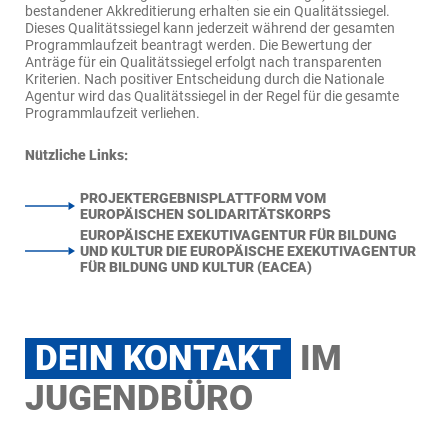
bestandener Akkreditierung erhalten sie ein Qualitätssiegel.
Dieses Qualitätssiegel kann jederzeit während der gesamten
Programmlaufzeit beantragt werden. Die Bewertung der
Anträge für ein Qualitätssiegel erfolgt nach transparenten
Kriterien. Nach positiver Entscheidung durch die Nationale
Agentur wird das Qualitätssiegel in der Regel für die gesamte
Programmlaufzeit verliehen.
Freiwilligenprojekte dauern max. 12 Monate und möchten den
Über einen Zeitraum von 2 bis 12 Monaten führt eine Gruppe aus
Nützliche Links:
jungen Menschen die Möglichkeit bieten, im Rahmen eines
mindestens fünf jungen Menschen ein Projekt auf lokaler Ebene
solidarischen Engagements Erfahrungen zu sammeln und sich
durch und lernt Verantwortung zu tragen, Initiative zu zeigen
persönlich weiterzuentwickeln. Die Tätigkeit der jungen
und sich gemeinsam für ein Ziel einzusetzen. Solidaritätsprojekte
PROJEKTERGEBNISPLATTFORM VOM
Menschen soll jedoch auch der Aufnahmeorganisation und
müssen einen Bezug zu lokalen Herausforderungen haben und
EUROPÄISCHEN SOLIDARITÄTSKORPS
ihrem Zielpublikum sowie der lokalen Gemeinschaft
durch die jungen Menschen selbst initiiert und realisiert werden.
EUROPÄISCHE EXEKUTIVAGENTUR FÜR BILDUNG
zugutekommen.
Das Ziel besteht darin, junge Menschen zu motivieren und zu
UND KULTUR DIE EUROPÄISCHE EXEKUTIVAGENTUR
befähigen sich aktiv in der und für die Gesellschaft einzubringen.
FÜR BILDUNG UND KULTUR (EACEA)
DEIN KONTAKT
IM
JUGENDBÜRO