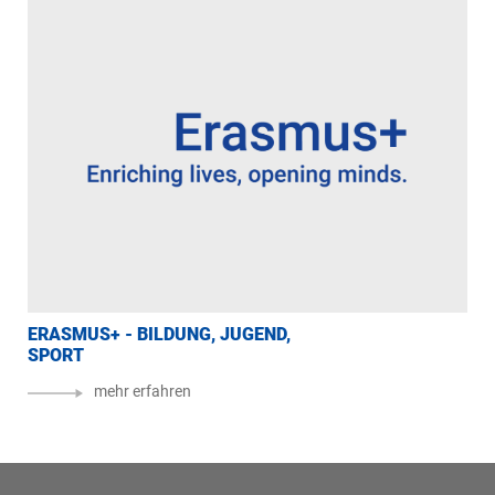
ERASMUS+ - BILDUNG, JUGEND,
EU
SPORT
SO
mehr erfahren
Seitenfuss