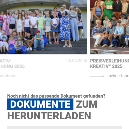
Wenn du einen
Wettbewerbsbetrag
einreichst, füllst
du ‚Europa Kreativ – Antragsformular Wettbewerb‘
aus.
Wenn du ein
Projekt
einreichst, füllst du ‚Europa
Kreativ – Antragsformular Projekt‘ und ‚Europa
Kreativ – Formular Projektauswertung‘ aus.
Schritt 4:
Du reichst deinen Wettbewerbsbeitrag und das Formular im
Jugendbüro ein.
Der Stichtag für 2027 steht noch nicht
fest.
PREISVERLEIHUNG „EUROPA
27.06.2025
KREATIV“ 2025
mehr erfahren
Noch nicht das passende Dokument gefunden?
DOKUMENTE
ZUM
HERUNTERLADEN