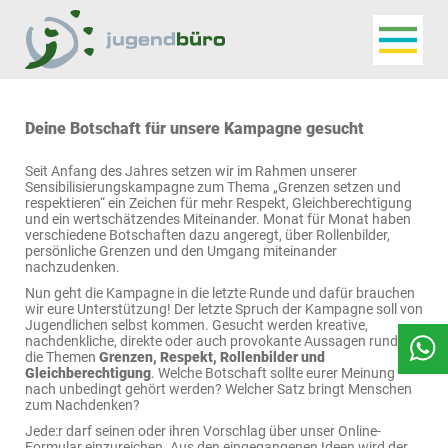
Navigat
Jugendbüro
Deine Botschaft für unsere Kampagne gesucht
Seit Anfang des Jahres setzen wir im Rahmen unserer
Sensibilisierungskampagne zum Thema „Grenzen setzen und
respektieren“ ein Zeichen für mehr Respekt, Gleichberechtigung
und ein wertschätzendes Miteinander. Monat für Monat haben
verschiedene Botschaften dazu angeregt, über Rollenbilder,
persönliche Grenzen und den Umgang miteinander
nachzudenken.
Nun geht die Kampagne in die letzte Runde und dafür brauchen
wir eure Unterstützung! Der letzte Spruch der Kampagne soll von
Jugendlichen selbst kommen. Gesucht werden kreative,
nachdenkliche, direkte oder auch provokante Aussagen rund um
die Themen
Grenzen, Respekt, Rollenbilder und
Gleichberechtigung
. Welche Botschaft sollte eurer Meinung
nach unbedingt gehört werden? Welcher Satz bringt Menschen
zum Nachdenken?
Jede:r darf seinen oder ihren Vorschlag über unser Online-
Formular einzureichen. Aus den eingegangenen Ideen wird der