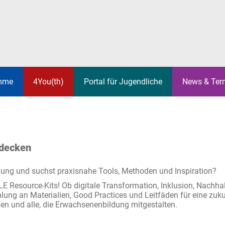
mme
4You(th)
Portal für Jugendliche
News & Ter
JEKTE
JOBS & PRAKTIKA
EUROPÄISCHES
JUGENDTREFFS
UNSER T
ERASMUS 
STREETW
SOLIDARITÄTSKORPS
ACHIGEN
UNSERE NETZWERKE
WIR UNTERSTÜTZEN DICH
FÜR VER
ETWINNING
EUROPAS
tdecken
BEL’J
YOUTH WI
dung und suchst praxisnahe Tools, Methoden und Inspiration?
EITA & ELL
EUROPA K
ALE Resource-Kits! Ob digitale Transformation, Inklusion, Nachhal
GRAMME
ANALYSE UND STATISTIK
WEITERBI
mlung an Materialien, Good Practices und Leitfäden für eine zuku
nen und alle, die Erwachsenenbildung mitgestalten.