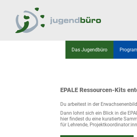
Jugendbüro
Hauptmenü
Das Jugend­­büro
Progra
UNSERE DIENSTE
ERASMUS+
AKTIVITÄTEN UND PRO
RAT DER DEUTSCHSPR
EINZELFALLHILFE
JUGEND
EPALE
EPALE Ressourcen-Kits en
EURODESK
Du arbeitest in der Erwachsenenbil
YOUTHPASS
Dann lohnt sich ein Blick in die EP
WEITERE FÖRDERPRO
hier findest du eine kuratierte Sam
für Lehrende, Projektkoordinator:in