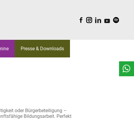
F
I
L
Y
S
mine
Presse & Downloads
EAM
BELGICA
ORK
WALTUNGSRÄTE
S
KI
REATIV
tigkeit oder Bürgerbeteiligung –
LDUNGEN
nftsfähige Bildungsarbeit. Perfekt