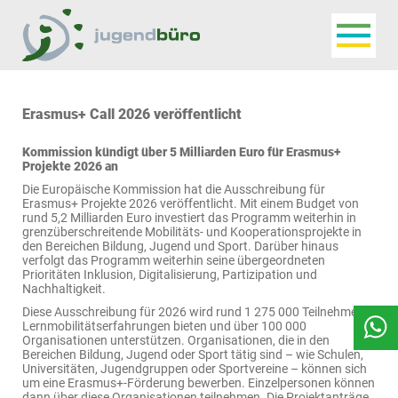
Navigat
Jugendbüro
Erasmus+ Call 2026 veröffentlicht
Kommission kündigt über 5 Milliarden Euro für
Erasmus+
Projekte 2026 an
Die Europäische Kommission hat die Ausschreibung für
Erasmus+ Projekte 2026 veröffentlicht. Mit einem Budget von
rund 5,2 Milliarden Euro investiert das Programm weiterhin in
grenzüberschreitende Mobilitäts- und Kooperationsprojekte in
den Bereichen Bildung, Jugend und Sport. Darüber hinaus
verfolgt das Programm weiterhin seine übergeordneten
Prioritäten Inklusion, Digitalisierung, Partizipation und
Nachhaltigkeit.
Diese Ausschreibung für 2026 wird rund 1 275 000 Teilnehmern
Lernmobilitätserfahrungen bieten und über 100 000
Organisationen unterstützen. Organisationen, die in den
Bereichen Bildung, Jugend oder Sport tätig sind – wie Schulen,
Universitäten, Jugendgruppen oder Sportvereine – können sich
um eine Erasmus+-Förderung bewerben. Einzelpersonen können
dann über diese Organisationen teilnehmen. Die Projektanträge