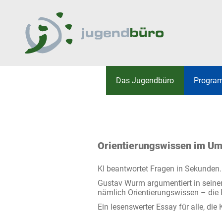
Jugendbüro
Hauptmenü
Das Jugend­­büro
Progra
UNSERE DIENSTE
ERASMUS+
AKTIVITÄTEN UND PRO
RAT DER DEUTSCHSPR
EINZELFALLHILFE
JUGEND
EPALE
Orientierungswissen im Um
EURODESK
KI beantwortet Fragen in Sekunden. 
YOUTHPASS
Gustav Wurm argumentiert in seine
WEITERE FÖRDERPRO
nämlich Orientierungswissen – die 
Ein lesenswerter Essay für alle, die