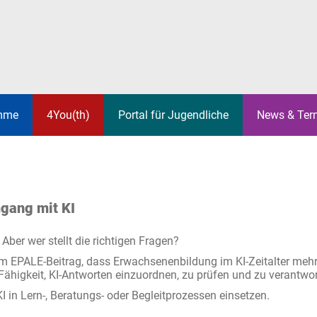
mme
4You(th)
Portal für Jugendliche
News & Ter
JEKTE
JOBS & PRAKTIKA
EUROPÄISCHES
JUGENDTREFFS
UNSER T
ERASMUS 
STREETW
SOLIDARITÄTSKORPS
ACHIGEN
UNSERE NETZWERKE
WIR UNTERSTÜTZEN DICH
FÜR VER
ETWINNING
EUROPAS
gang mit KI
BEL’J
YOUTH WI
Aber wer stellt die richtigen Fragen?
EITA & ELL
EUROPA K
m EPALE-Beitrag, dass Erwachsenenbildung im KI-Zeitalter mehr
GRAMME
ANALYSE UND STATISTIK
WEITERBI
Fähigkeit, KI-Antworten einzuordnen, zu prüfen und zu verantwor
 KI in Lern-, Beratungs- oder Begleitprozessen einsetzen.