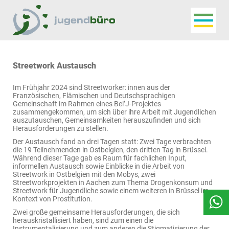
Navigat
Jugendbüro
Streetwork Austausch
Im Frühjahr 2024 sind Streetworker: innen aus der
Französischen, Flämischen und Deutschsprachigen
Gemeinschaft im Rahmen eines Bel’J-Projektes
zusammengekommen, um sich über ihre Arbeit mit Jugendlichen
auszutauschen, Gemeinsamkeiten herauszufinden und sich
Herausforderungen zu stellen.
Der Austausch fand an drei Tagen statt: Zwei Tage verbrachten
die 19 Teilnehmenden in Ostbelgien, den dritten Tag in Brüssel.
Während dieser Tage gab es Raum für fachlichen Input,
informellen Austausch sowie Einblicke in die Arbeit von
Streetwork in Ostbelgien mit den Mobys, zwei
Streetworkprojekten in Aachen zum Thema Drogenkonsum und
Streetwork für Jugendliche sowie einem weiteren in Brüssel im
Kontext von Prostitution.
Zwei große gemeinsame Herausforderungen, die sich
herauskristallisiert haben, sind zum einen die
Instrumentalisierung und zum anderen die Stigmatisierung der