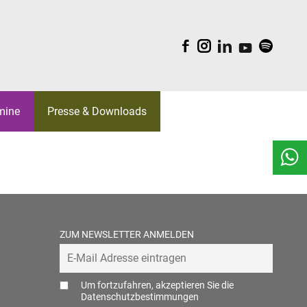
F
I
L
Y
S
mine
Presse & Downloads
EAM
BELGICA
ORK
WALTUNGSRÄTE
S
KI
ZUM NEWSLETTER ANMELDEN
REATIV
LDUNGEN
Um fortzufahren, akzeptieren Sie die
Datenschutzbestimmungen