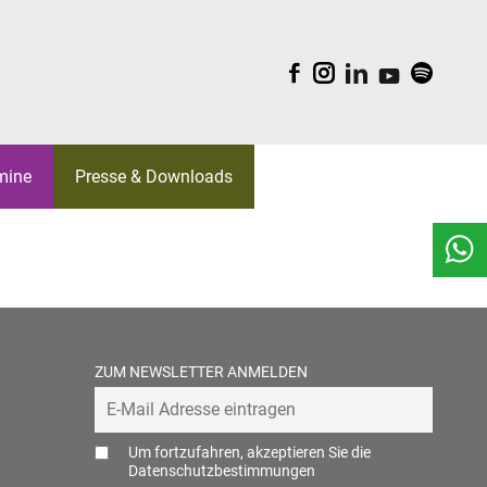
F
I
L
Y
S
mine
Presse & Downloads
EAM
BELGICA
ORK
WALTUNGSRÄTE
S
KI
ZUM NEWSLETTER ANMELDEN
REATIV
LDUNGEN
Um fortzufahren, akzeptieren Sie die
Datenschutzbestimmungen