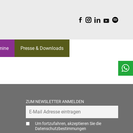
F
I
L
Y
S
mine
Presse & Downloads
EAM
BELGICA
ORK
WALTUNGSRÄTE
S
KI
ZUM NEWSLETTER ANMELDEN
REATIV
LDUNGEN
Um fortzufahren, akzeptieren Sie die
Datenschutzbestimmungen