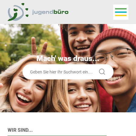
Navigat
Jugendbüro
Mach' was draus...
Suchen
WIR SIND...