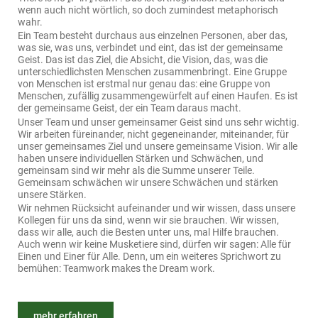
wenn auch nicht wörtlich, so doch zumindest metaphorisch
wahr.
Ein Team besteht durchaus aus einzelnen Personen, aber das,
was sie, was uns, verbindet und eint, das ist der gemeinsame
Geist. Das ist das Ziel, die Absicht, die Vision, das, was die
unterschiedlichsten Menschen zusammenbringt. Eine Gruppe
von Menschen ist erstmal nur genau das: eine Gruppe von
Menschen, zufällig zusammengewürfelt auf einen Haufen. Es ist
der gemeinsame Geist, der ein Team daraus macht.
Unser Team und unser gemeinsamer Geist sind uns sehr wichtig.
Wir arbeiten füreinander, nicht gegeneinander, miteinander, für
unser gemeinsames Ziel und unsere gemeinsame Vision. Wir alle
haben unsere individuellen Stärken und Schwächen, und
gemeinsam sind wir mehr als die Summe unserer Teile.
Gemeinsam schwächen wir unsere Schwächen und stärken
unsere Stärken.
Wir nehmen Rücksicht aufeinander und wir wissen, dass unsere
Kollegen für uns da sind, wenn wir sie brauchen. Wir wissen,
dass wir alle, auch die Besten unter uns, mal Hilfe brauchen.
Auch wenn wir keine Musketiere sind, dürfen wir sagen: Alle für
Einen und Einer für Alle. Denn, um ein weiteres Sprichwort zu
bemühen: Teamwork makes the Dream work.
Der Ton macht die Musik. Wir sind zwar auch keine Musiker,
Qualität, so sagt man, kommt vor Quantität. Wir glauben an die
wissen aber, dass Sprichwörter oft ein Fünkchen Wahrheit
Qualität unserer Arbeit, nicht arrogant, aber selbstbewusst. Wir
enthalten. Wir kommunizieren offen, ehrlich und transparent
wissen, dass unser Teamgeist, unser Respekt und unsere
mehr erfahren