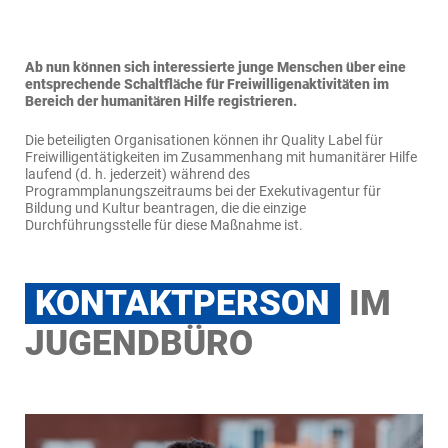
Bei Freiwilligenteams schließen sich junge Menschen aus
mindestens zwei Ländern in Teams zusammen, um sich in
größeren Projekten zu engagieren.
Ab nun können sich interessierte junge Menschen über eine
entsprechende Schaltfläche für Freiwilligenaktivitäten im
Praktische Infos:
Bereich der humanitären Hilfe registrieren.
Teilnehmende:
5-40 junge Menschen (18-35 Jahre) aus
Die beteiligten Organisationen können ihr Quality Label für
mindestens zwei Ländern
Freiwilligentätigkeiten im Zusammenhang mit humanitärer Hilfe
Dauer
: 2 Wochen bis 2 Monate (Vollzeit)
laufend (d. h. jederzeit) während des
Ort:
Drittland, in dem Maßnahmen der humanitären Hilfe
Programmplanungszeitraums bei der Exekutivagentur für
durchgeführt werden
Bildung und Kultur beantragen, die die einzige
Beteiligte Organisationen:
zwei unterstützende
Durchführungsstelle für diese Maßnahme ist.
Organisationen und eine Aufnahmeorganisation
KONTAKTPERSON
IM
JUGENDBÜRO