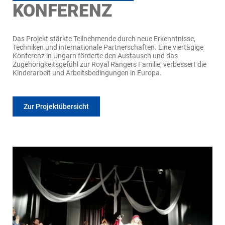
KONFERENZ
Das Projekt stärkte Teilnehmende durch neue Erkenntnisse,
Techniken und internationale Partnerschaften. Eine viertägige
Konferenz in Ungarn förderte den Austausch und das
Zugehörigkeitsgefühl zur Royal Rangers Familie, verbessert die
Kinderarbeit und Arbeitsbedingungen in Europa.
Zur Projektübersicht