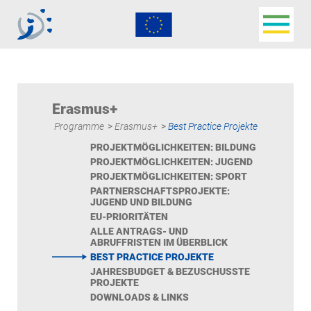
Navigat
Jugendbüro der
Deutschsprachigen
Gemeinschaft
Erasmus+
Programme
>
Erasmus+
>
Best Practice Projekte
PROJEKTMÖGLICHKEITEN: BILDUNG
PROJEKTMÖGLICHKEITEN: JUGEND
PROJEKTMÖGLICHKEITEN: SPORT
PARTNERSCHAFTSPROJEKTE:
JUGEND UND BILDUNG
EU-PRIORITÄTEN
ALLE ANTRAGS- UND
ABRUFFRISTEN IM ÜBERBLICK
BEST PRACTICE PROJEKTE
JAHRESBUDGET & BEZUSCHUSSTE
PROJEKTE
DOWNLOADS & LINKS