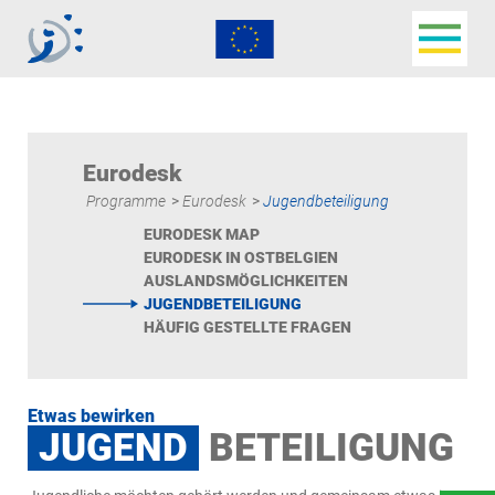
Navigat
Jugendbüro der
Deutschsprachigen
Gemeinschaft
Eurodesk
Programme
>
Eurodesk
>
Jugendbeteiligung
EURODESK MAP
EURODESK IN OSTBELGIEN
AUSLANDSMÖGLICHKEITEN
JUGENDBETEILIGUNG
HÄUFIG GESTELLTE FRAGEN
Etwas bewirken
JUGEND
BETEILIGUNG